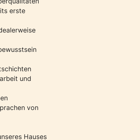
erqualitäten
ts erste
dealerweise
sbewusstsein
tschichten
arbeit und
men
sprachen von
 unseres Hauses