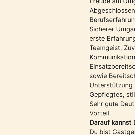
Freude am Umg
Abgeschlossene
Berufserfahrun
Sicherer Umgan
erste Erfahrun
Teamgeist, Zuv
Kommunikationss
Einsatzbereits
sowie Bereitsc
Unterstützung
Gepflegtes, st
Sehr gute Deut
Vorteil
Darauf kannst 
Du bist Gastge