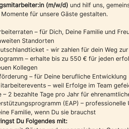
smitarbeiter:in (m/w/d)
und hilf uns, gemei
 Momente für unsere Gäste gestalten.
rbeiterraten – für Dich, Deine Familie und Fre
aweiten Standorten
tschlandticket - wir zahlen für dein Weg zur
gramm – erhalte bis zu 550 € für jeden erfo
uen Kollegen
förderung – für Deine berufliche Entwicklung
tarbeiterevents – weil Erfolge im Team gefe
ge – 2 bezahlte Tage pro Jahr für ehrenamtli
erstützungsprogramm (EAP) – professionelle
eine Familie, wenn Du sie brauchst
ringst Du Folgendes mit: