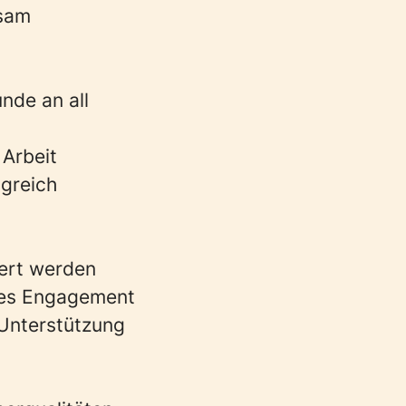
nsam
unde an all
 Arbeit
lgreich
iert werden
ches Engagement
 Unterstützung