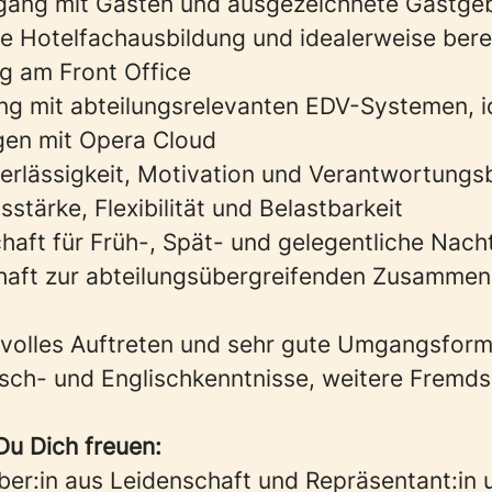
ang mit Gästen und ausgezeichnete Gastgeb
 Hotelfachausbildung und idealerweise berei
g am Front Office
g mit abteilungsrelevanten EDV-Systemen, i
gen mit Opera Cloud
erlässigkeit, Motivation und Verantwortung
tärke, Flexibilität und Belastbarkeit
chaft für Früh-, Spät- und gelegentliche Nach
haft zur abteilungsübergreifenden Zusammen
ilvolles Auftreten und sehr gute Umgangsfor
sch- und Englischkenntnisse, weitere Fremd
Du Dich freuen:
ber:in aus Leidenschaft und Repräsentant:in