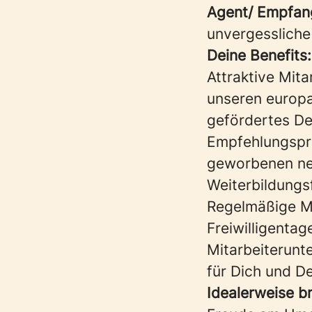
Agent/ Empfang
unvergessliche
Deine Benefits:
Attraktive Mita
unseren europ
gefördertes Deu
Empfehlungspro
geworbenen ne
Weiterbildungs
Regelmäßige Mi
Freiwilligenta
Mitarbeiterunt
für Dich und D
Idealerweise b