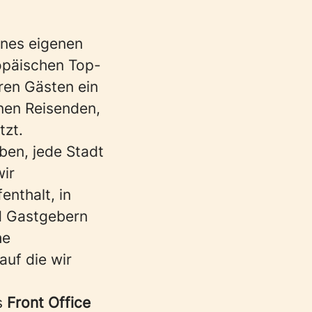
ines eigenen
opäischen Top-
eren Gästen ein
rnen Reisenden,
tzt.
ben, jede Stadt
wir
enthalt, in
nd Gastgebern
he
auf die wir
s
Front Office