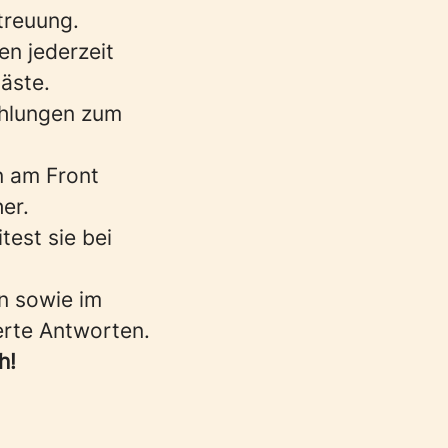
treuung.
en jederzeit
Gäste.
ehlungen zum
n am Front
er.
test sie bei
n sowie im
erte Antworten.
h!