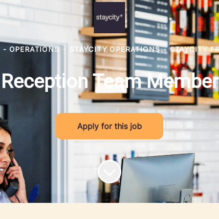
 - OPERATIONS
·
STAYCITY OPERATIONS
·
STAYCITY F
Reception Team Member
Apply for this job