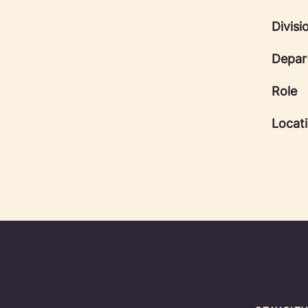
Divisi
Depar
Role
Locat